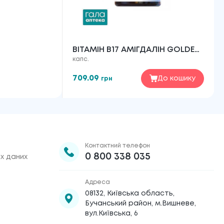
ВІТАМІН В17 АМІГДАЛІН GOLDEN
капс.
PHARM КАПСУЛИ ПО 350 МГ
№60
709.09
До кошику
грн
Контактний телефон
0 800 338 035
х даних
Адреса
08132, Київська область,
Бучанський район, м.Вишневе,
вул.Київська, 6