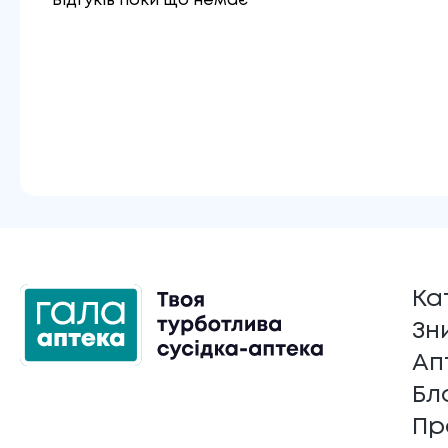
Відгуків поки що немає
Ка
Зн
Ап
Бл
Пр