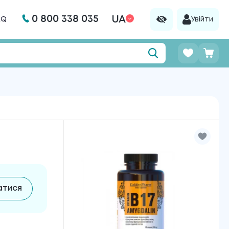
0 800 338 035
UA
AQ
Увійти
атися