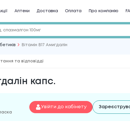
кції
Аптеки
Доставка
Оплата
Про компанію
F
бетиків
Вітамін B17 Амигдалін
тання та відповідді
гдалін капс.
Увійти до кабінету
Зареєструв
 ласка