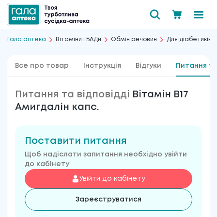
Гала аптека
Вітаміни і БАДи
Обмін речовин
Для діабетиків
Все про товар
Інструкція
Відгуки
Питання та
Питання та відповідді
Вітамін B17
Амигдалін капс.
Поставити питання
Щоб надіслати запитання необхідно увійти
до кабінету
Увійти до кабінету
Зареєструватися