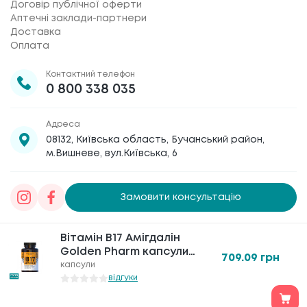
Договір публічної оферти
Аптечні заклади-партнери
Доставка
Оплата
Контактний телефон
0 800 338 035
Адреса
08132, Київська область, Бучанський район,
м.Вишневе, вул.Київська, 6
Замовити консультацію
Товариство з обмеженою відповідальністю
Вітамін В17 Амігдалін
Вітамін В17 Амігдалін
«Галафарм»
, код ЄДРПОУ 30886474 © 2020-2026
Golden Pharm капсули
Golden Pharm капсули
709.09
709.09
грн
грн
по 350 мг №60
по 350 мг №60
капсули
капсули
відгуки
відгуки