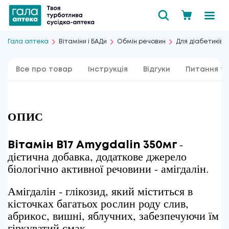
Гала аптека
Вітаміни і БАДи
Обмін речовин
Для діабетиків
Все про товар
Інструкція
Відгуки
Питання та
ОПИС
-
Вітамін В17 Amygdalin 350мг
дієтична добавка, додаткове джерело
біологічно активної речовини - амігдалін.
Амігдалін - глікозид, який міститься в
кісточках багатьох рослин роду слив,
абрикос, вишні, яблучних, забезпечуючи їм
гіркуватий смак.