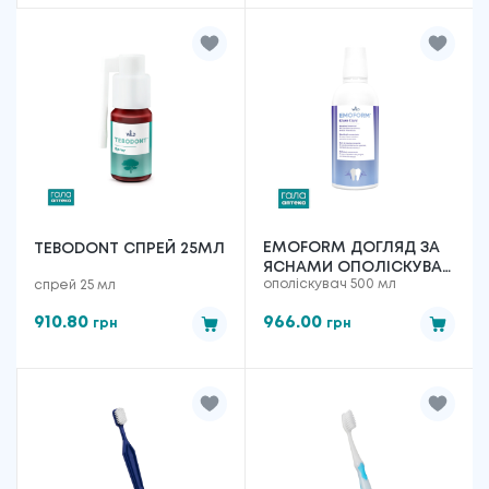
EMOFORM ДОГЛЯД ЗА
TEBODONT СПРЕЙ 25МЛ
ЯСНАМИ ОПОЛІСКУВАЧ
ополіскувач 500 мл
спрей 25 мл
ДЛЯ ПОРОЖНИНИ
РОТА, КОНЦЕНТРАТ
910.80
966.00
грн
грн
500МЛ