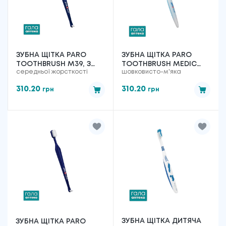
ЗУБНА ЩІТКА PARO
ЗУБНА ЩІТКА PARO
TOOTHBRUSH M39, З
TOOTHBRUSH MEDIC
середньої жорсткості
шовковисто-м'яка
МОНОПУЧКОВОЮ
(ESRO AG)
НАСАДКОЮ (ESRO AG)
310.20
310.20
грн
грн
ЗУБНА ЩІТКА ДИТЯЧА
ЗУБНА ЩІТКА PARO