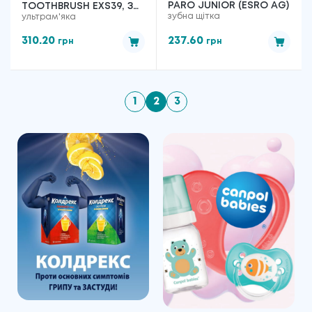
PARO JUNIOR (ESRO AG)
TOOTHBRUSH EXS39, З
зубна щітка
ультрам'яка
МОНОПУЧКОВОЮ
НАСАДКОЮ (ESRO AG)
310.20
237.60
грн
грн
1
2
3