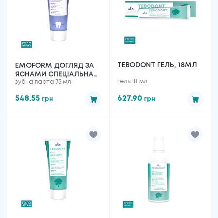
TEBODONT ГЕЛЬ, 18МЛ
EMOFORM ДОГЛЯД ЗА
ЯСНАМИ СПЕЦІАЛЬНА
гель 18 мл
зубна паста 75 мл
ЗУБНА ПАСТА, 75МЛ
548.55
627.90
грн
грн