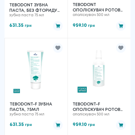
TEBODONT
TEBODONT ЗУБНА
ОПОЛІСКУВАЧ РОТОВОЇ
ПАСТА, БЕЗ ФТОРИДУ
ополіскувач 500 мл
зубна паста 75 мл
ПОРОЖНИНИ, 500МЛ
75МЛ
631.35
959.10
грн
грн
TEBODONT-F ЗУБНА
TEBODONT-F
ПАСТА, 75МЛ
ОПОЛІСКУВАЧ РОТОВОЇ
зубна паста 75 мл
ополіскувач 500 мл
ПОРОЖНИНИ, 500МЛ
631.35
959.10
грн
грн