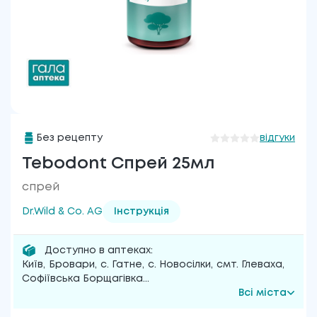
Без рецепту
відгуки
Tebodont Спрей 25мл
спрей
Dr.Wild & Co. AG
Інструкція
Доступно в аптеках:
Київ
,
Бровари
,
с. Гатне
,
с. Новосілки
,
смт. Глеваха
,
Софіївська Борщагівка
...
Всі міста