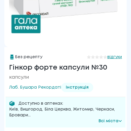
Без рецепту
відгуки
Гінкор форте капсули №30
капсули
Лаб. Бушара Рекордаті
Інструкція
Доступно в аптеках:
Київ
,
Вишгород
,
Біла Церква
,
Житомир
,
Черкаси
,
Бровари
...
Всі міста