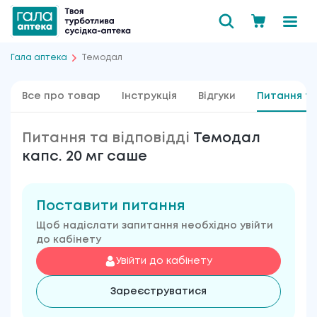
Гала аптека
Темодал
Все про товар
Інструкція
Відгуки
Питання та
Питання та відповідді
Темодал
капс. 20 мг саше
Поставити питання
Щоб надіслати запитання необхідно увійти
до кабінету
Увійти до кабінету
Зареєструватися