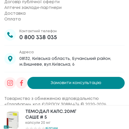
Договір публічної оферти
Аптечні заклади-партнери
Доставка
Оплата
Контактний телефон
0 800 338 035
Адреса
08132, Київська область, Бучанський район,
м.Вишневе, вул.Київська, 6
Замовити консультацію
Товариство з обмеженою відповідальністю
«Галафарм»
, код ЄДРПОУ 30886474 © 2020-2026
ТЕМОДАЛ КАПС.20МГ
ТЕМОДАЛ КАПС.20МГ
САШЕ # 5
САШЕ # 5
капсули 20 мг
капсули 20 мг
відгуки
відгуки