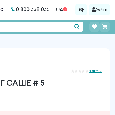
0 800 338 035
UA
AQ
Увійти
відгуки
 САШЕ # 5