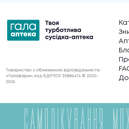
Ка
Зн
Ап
Бл
Пр
FA
Товариство з обмеженою відповідальністю
«Галафарм»
, код ЄДРПОУ 30886474 © 2020-
До
2026