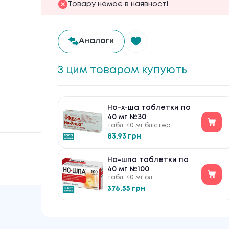
Товару немає в наявності
Аналоги
З цим товаром купують
Но-х-ша таблетки по
40 мг №30
табл. 40 мг блістер
83.93 грн
Но-шпа таблетки по
40 мг №100
табл. 40 мг фл.
376.55 грн