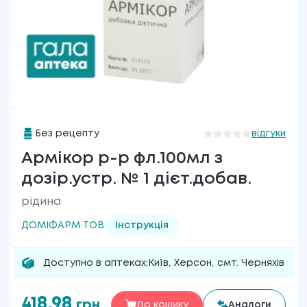
Без рецепту
відгуки
Армікор р-р фл.100мл з
дозір.устр. № 1 дієт.добав.
рідина
ДОМІФАРМ ТОВ
Інструкція
Доступно в аптеках:
Київ
,
Херсон
,
смт. Черняхів
418.98
грн
До кошику
Аналоги