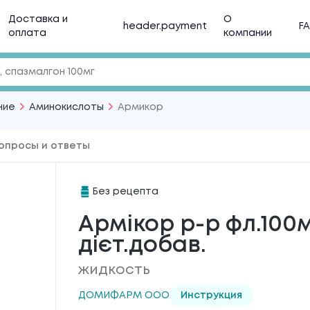
Доставка и
О
header.payment
F
оплата
компании
ние
Аминокислоты
Армикор
опросы и ответы
Без рецепта
Армікор р-р фл.100мл
дієт.добав.
жидкость
ДОМИФАРМ ООО
Инструкция