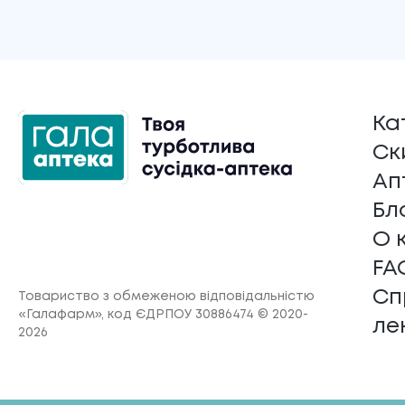
Ка
Ск
Ап
Бл
О 
FA
Сп
Товариство з обмеженою відповідальністю
«Галафарм»
, код ЄДРПОУ 30886474 © 2020-
ле
2026