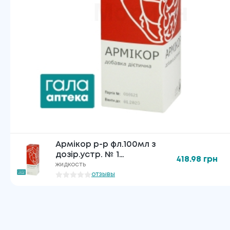
Армікор р-р фл.100мл з
дозір.устр. № 1
418.98
грн
дієт.добав.
жидкость
отзывы