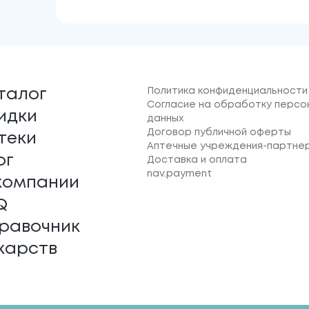
Политика конфиденциальности
талог
Согласие на обработку персо
идки
данных
Договор публичной оферты
теки
Аптечные учреждения-партне
ог
Доставка и оплата
nav.payment
компании
Q
равочник
карств