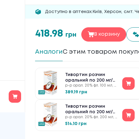
Доступно в аптеках:
Київ
,
Херсон
,
смт. Ч
418.98
грн
В корзину
Аналоги
С этим товаром поку
Тивортин розчин
оральний по 200 мг/
р-р орал. 20% фл. 100 мл, с
мл №1
мерн. ложкой
389.19 грн
Тивортин розчин
оральний по 200 мг/
р-р орал. 20% фл. 200 мл, с
мл №1
мерн. ложкой
514.10 грн