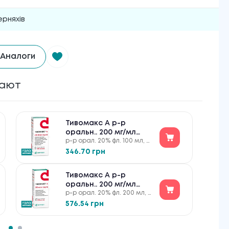
ерняхів
Аналоги
пают
Тивомакс А р-р
оральн.. 200 мг/мл
р-р орал. 20% фл. 100 мл, с
100мл
мерн. ложкой
346.70 грн
Тивомакс А р-р
оральн.. 200 мг/мл
р-р орал. 20% фл. 200 мл, с
200мл
мерн. ложкой
576.54 грн