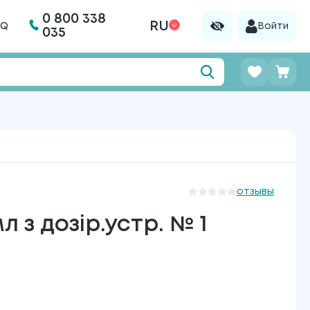
0 800 338
RU
AQ
Войти
035
отзывы
 з дозір.устр. № 1