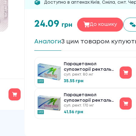
Доступно в аптеках:
Київ
,
Сміла
,
смт. Чер
24.09
грн
До кошику
Аналоги
З цим товаром купуют
Парацетамол
супозиторії ректальні
суп. рект. 80 мг
по 80 мг №10
35.55 грн
Парацетамол
супозиторії ректальні
суп. рект. 170 мг
по 170 мг №10
41.56 грн