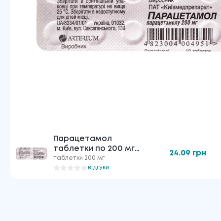
Парацетамол
таблетки по 200 мг
24.09
грн
№10
таблетки 200 мг
відгуки