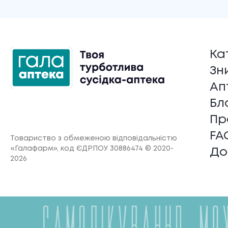
Ка
Зн
Ап
Бл
Пр
FA
Товариство з обмеженою відповідальністю
«Галафарм»
, код ЄДРПОУ 30886474 © 2020-
До
2026