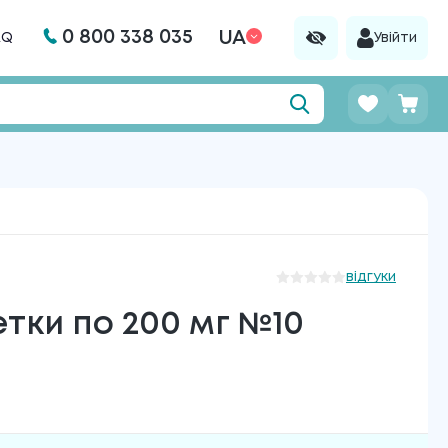
0 800 338 035
UA
AQ
Увійти
відгуки
тки по 200 мг №10