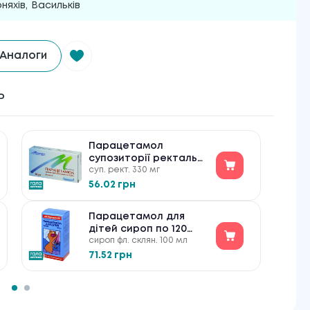
няхів
,
Васильків
Аналоги
ь
Парацетамол
супозиторії ректальні
суп. рект. 330 мг
по 330 мг №10
56.02 грн
Парацетамол для
дітей сироп по 120
сироп фл. склян. 100 мл
мг/5 мл №1
71.52 грн