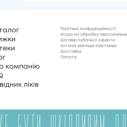
Політика конфіденційності
талог
Згода на обробку персональни
ижки
Договір публічної оферти
Аптечні заклади-партнери
теки
Доставка
ог
Оплата
о компанію
Q
відник ліків