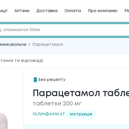
кції
Аптеки
Доставка
Оплата
Про компанію
F
знижувальне
Парацетамол
тання та відповідді
Без рецепту
Парацетамол табле
таблетки 200 мг
ГАЛИЧФАРМ АТ
Інструкція