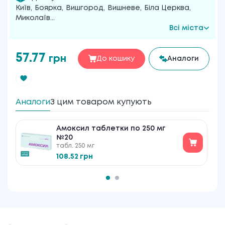
Київ
,
Боярка
,
Вишгород
,
Вишневе
,
Біла Церква
,
Миколаїв
...
Всі міста
57.77
грн
До кошику
Аналоги
Аналоги
З цим товаром купують
Амоксил таблетки по 250 мг
№20
табл. 250 мг
108.52 грн