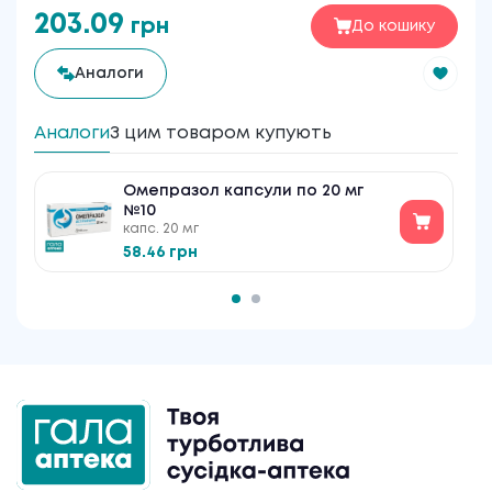
203.09
грн
До кошику
Аналоги
Аналоги
З цим товаром купують
Омепразол капсули по 20 мг
№10
капс. 20 мг
58.46 грн