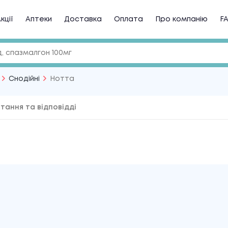
кції
Аптеки
Доставка
Оплата
Про компанію
F
Снодійні
Нотта
тання та відповідді