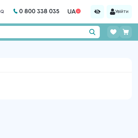
0 800 338 035
UA
AQ
Увійти