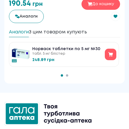
190.54
грн
До кошику
Аналоги
Аналоги
З цим товаром купують
Норваск таблетки по 5 мг №30
табл. 5 мг блістер
248.89 грн