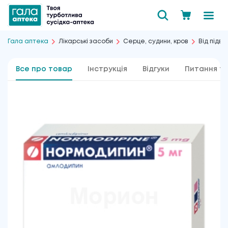
Гала аптека
Лікарські засоби
Серце, судини, кров
Від підв
Все про товар
Інструкція
Відгуки
Питання та