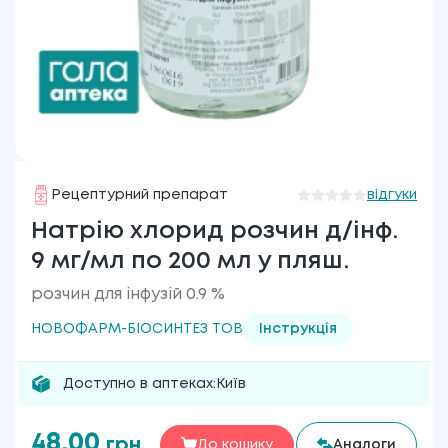
Рецептурний препарат
відгуки
Натрію хлорид розчин д/інф.
9 мг/мл по 200 мл у пляш.
розчин для інфузій 0.9 %
НОВОФАРМ-БІОСИНТЕЗ ТОВ
Інструкція
Доступно в аптеках:
Київ
48.00
грн
До кошику
Аналоги