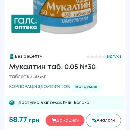
Без рецепту
відгуки
Мукалтин таб. 0.05 №30
таблетки 50 мг
КОРПОРАЦІЯ ЗДОРОВ'Я ТОВ
Інструкція
Доступно в аптеках:
Київ
,
Боярка
58.77
грн
До кошику
Аналоги