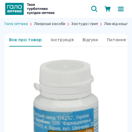
Гала аптека
Лікарські засоби
Застуда і грип
Ліки від кашлю
Все про товар
Інструкція
Відгуки
Питання та