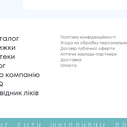
Політика конфіденційності
талог
Згода на обробку персональни
ижки
Договір публічної оферти
Аптечні заклади-партнери
теки
Доставка
ог
Оплата
о компанію
Q
відник ліків