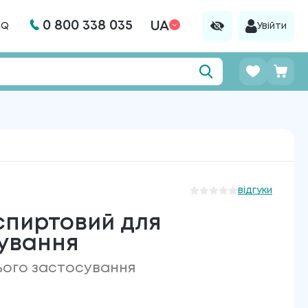
0 800 338 035
UA
AQ
Увійти
відгуки
спиртовий для
сування
ього застосування