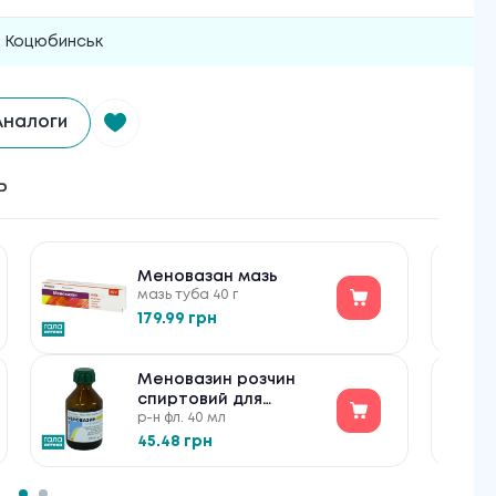
Коцюбинськ
Аналоги
ь
Меновазан мазь
мазь туба 40 г
179.99 грн
Меновазин розчин
спиртовий для
р-н фл. 40 мл
зовнішнього
застосування
45.48 грн