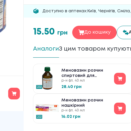
Доступно в аптеках:
Київ
,
Чернігів
,
Сміла
,
15.50
грн
До кошику
Аналоги
З цим товаром купуют
Меновазин розчин
спиртовий для
р-н фл. 40 мл
зовнішнього
застосування
28.40 грн
Меновазин розчин
нашкірний
р-н фл. 40 мл
16.02 грн