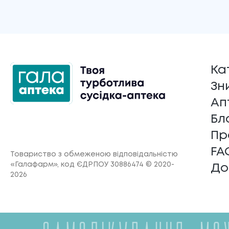
Ка
Зн
Ап
Бл
Пр
FA
Товариство з обмеженою відповідальністю
«Галафарм»
, код ЄДРПОУ 30886474 © 2020-
До
2026