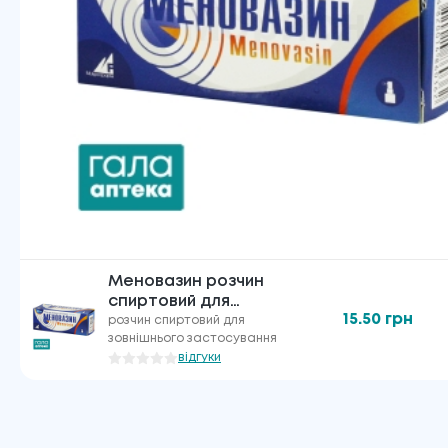
Меновазин розчин
спиртовий для
15.50
грн
зовнішнього
розчин спиртовий для
зовнішнього застосування
застосування
відгуки