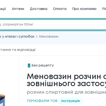
кції
Аптеки
Доставка
Оплата
Про компанію
F
 у м'язах і суглобах
Меновазин
тання та відповідді
Без рецепту
Меновазин розчин 
зовнішнього засто
розчин спиртовий для зовнішн
ТЕРНОФАРМ ТОВ
Інструкція