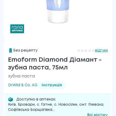
Без рецепту
відгуки
Emoform Diamond Діамант -
зубна паста, 75мл
зубна паста
Dr.Wild & Co. AG
Інструкція
Доступно в аптеках:
Київ
,
Бровари
,
с. Гатне
,
с. Новосілки
,
смт. Глеваха
,
Софіївська Борщагівка
...
Всі міста