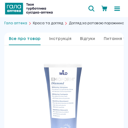
Гала аптека
Краса та догляд
Догляд за ротовою порожниною
Все про товар
Інструкція
Відгуки
Питання та