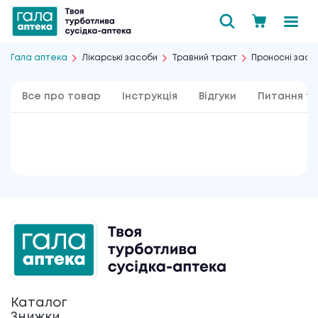
Гала аптека
Лікарські засоби
Травний тракт
Проносні засо
Все про товар
Інструкція
Відгуки
Питання та
Каталог
Знижки