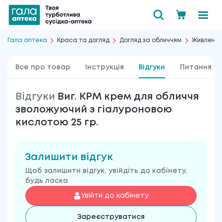
Гала аптека
Краса та догляд
Догляд за обличчям
Живлення
Все про товар
Інструкція
Відгуки
Питання та
Відгуки
Виг. KPM крем для обличчя
зволожуючий з гіалуроновою
кислотою 25 гр.
Залишити відгук
Щоб залишити відгук, увійдіть до кабінету,
будь ласка
Увійти до кабінету
Зареєструватися