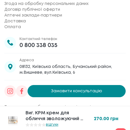
Згода на обробку персональних даних
Договір публічної оферти
Аптечні заклади-партнери
Доставка
Оплата
Контактний телефон
0 800 338 035
Адреса
08132, Київська область, Бучанський район,
м.Вишневе, вул.Київська, 6
Замовити консультацію
Товариство з обмеженою відповідальністю
Виг. KPM крем для
Виг. KPM крем для
«Галафарм»
, код ЄДРПОУ 30886474 © 2020-2026
обличчя зволожуючий з
обличчя зволожуючий з
270.00
270.00
грн
грн
гіалуроновою
гіалуроновою
відгуки
відгуки