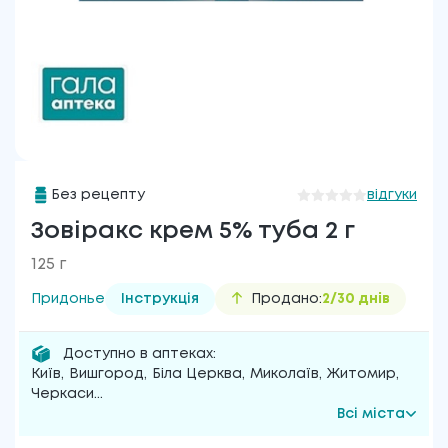
Без рецепту
відгуки
Зовіракс крем 5% туба 2 г
125 г
Придонье
Інструкція
Продано:
2/30 днів
Доступно в аптеках:
Київ
,
Вишгород
,
Біла Церква
,
Миколаїв
,
Житомир
,
Черкаси
...
Всі міста