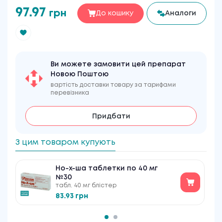
97.97
грн
До кошику
Аналоги
Ви можете замовити цей препарат
Новою Поштою
вартість доставки товару за тарифами
перевізника
Придбати
З цим товаром купують
Но-х-ша таблетки по 40 мг
№30
табл. 40 мг блістер
83.93 грн