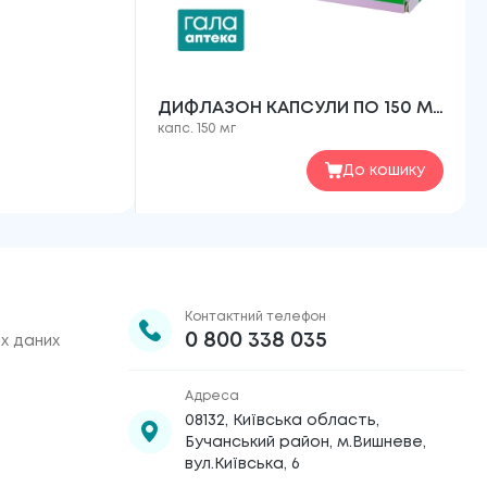
ДИФЛАЗОН КАПСУЛИ ПО 150 МГ
капс. 150 мг
№1
До кошику
Контактний телефон
0 800 338 035
х даних
Адреса
08132, Київська область,
Бучанський район, м.Вишневе,
вул.Київська, 6