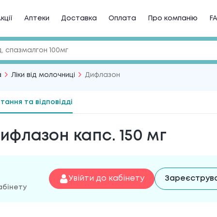
кції
Аптеки
Доставка
Оплата
Про компанію
F
а
Ліки від молочниці
Дифлазон
тання та відповідді
ифлазон капс. 150 мг
Увійти до кабінету
Зареєструв
абінету