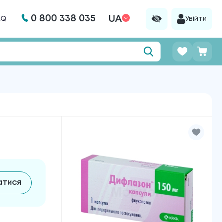
0 800 338 035
UA
AQ
Увійти
атися