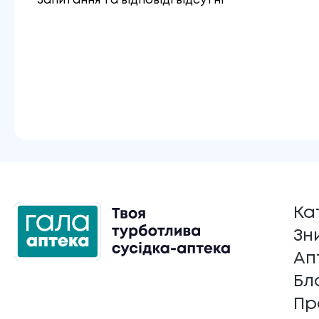
Запитання та відповіді відсутні
Ка
Зн
Ап
Бл
Пр