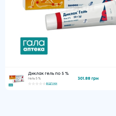
Диклак гель по 5 %
301.88
грн
гель 5 %
відгуки