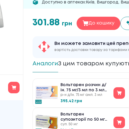
Доступно в аптеках:
Київ
,
Вишгород
,
Виш
301.88
грн
До кошику
Ви можете замовити цей пре
вартість доставки товару за тарифами 
Аналоги
З цим товаром купуют
Вольтарен розчин д/
ін. 75 мг/3 мл по 3 мл
р-н д/ін. 75 мг амп. 3 мл
№5 в амп.
395.42 грн
Вольтарен
супозиторії по 50 мг
суп. 50 мг
№10