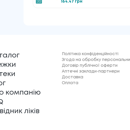
164.47 грн
Політика конфіденційності
талог
Згода на обробку персональни
ижки
Договір публічної оферти
Аптечні заклади-партнери
теки
Доставка
ог
Оплата
о компанію
Q
відник ліків