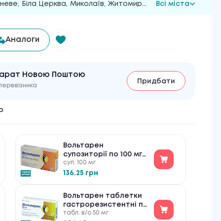
неве
,
Біла Церква
,
Миколаїв
,
Житомир
...
Всі міста
Аналоги
парат Новою Поштою
Придбати
перевізника
ь
Вольтарен
супозиторії по 100 мг
суп. 100 мг
№5
136.25 грн
Вольтарен таблетки
гастрорезистентні по
табл. в/о 50 мг
50 мг №20