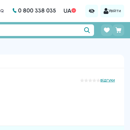
0 800 338 035
UA
AQ
Увійти
відгуки