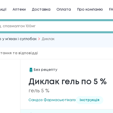
кції
Аптеки
Доставка
Оплата
Про компанію
F
 у м'язах і суглобах
Диклак
тання та відповідді
Без рецепту
Диклак гель по 5 %
гель 5 %
Сандоз Фармасьютікалз
Інструкція