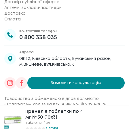
Договір публічної оферти
Аптечні заклади-партнери
Доставка
Оплата
Контактний телефон
0 800 338 035
Адреса
08132, Київська область, Бучанський район,
м.Вишневе, вул.Київська, 6
Замовити консультацію
Товариство з обмеженою відповідальністю
«Галафарм»
, код ЄДРПОУ 30886474 © 2020-2026
Пренелія таблетки по 4
Пренелія таблетки по 4
мг №30 (10х3)
мг №30 (10х3)
таблетки 4 мг
таблетки 4 мг
відгуки
відгуки