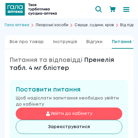
Гала аптека
Лікарські засоби
Серце, судини, кров
Від підв
Все про товар
Інструкція
Відгуки
Питання та
Питання та відповідді
Пренелія
табл. 4 мг блістер
Поставити питання
Щоб надіслати запитання необхідно увійти
до кабінету
Увійти до кабінету
Зареєструватися