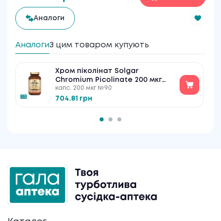
Аналоги
Аналоги
З цим товаром купують
Хром піколінат Solgar
Chromium Picolinate 200 мкг
капс. 200 мкг №90
вег. капсули №90
704.81 грн