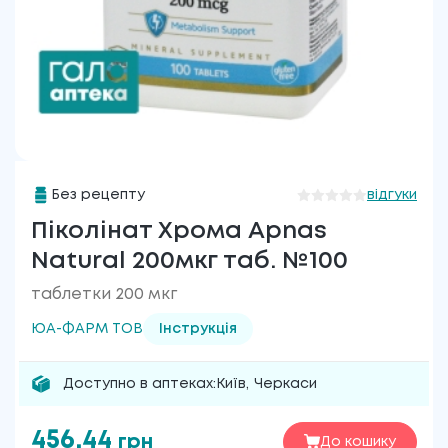
Без рецепту
відгуки
Піколінат Хрома Apnas
Natural 200мкг таб. №100
таблетки 200 мкг
ЮА-ФАРМ ТОВ
Інструкція
Доступно в аптеках:
Київ
,
Черкаси
456.44
грн
До кошику