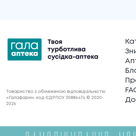
Ка
Зн
Ап
Бл
Пр
FA
Товариство з обмеженою відповідальністю
«Галафарм»
, код ЄДРПОУ 30886474 © 2020-
До
2026