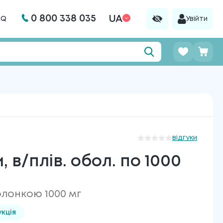
0 800 338 035
UA
AQ
Увійти
відгуки
в/плів. обол. по 1000
олонкою 1000 мг
укція