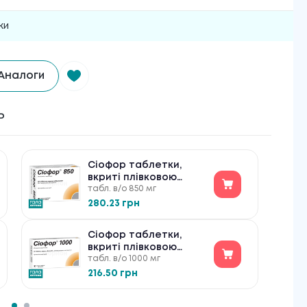
ки
Аналоги
ь
Сіофор таблетки,
вкриті плівковою
табл. в/о 850 мг
оболонкою по 850 мг
№60
280.23 грн
Сіофор таблетки,
вкриті плівковою
табл. в/о 1000 мг
оболонкою по 1000 мг
№30
216.50 грн