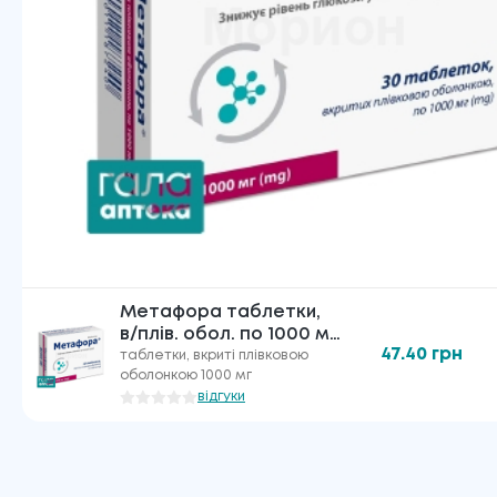
Метафора таблетки,
в/плів. обол. по 1000 мг
47.40
грн
№30
таблетки, вкриті плівковою
оболонкою 1000 мг
відгуки