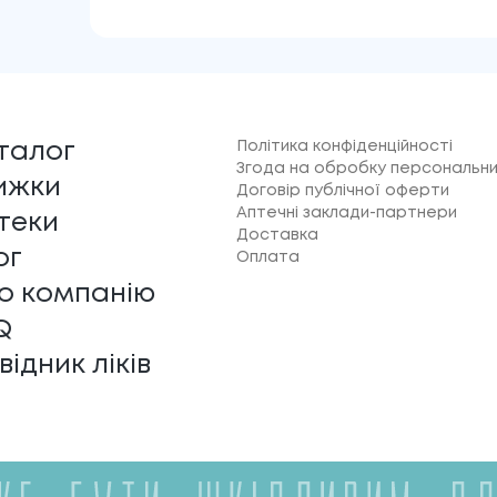
Політика конфіденційності
талог
Згода на обробку персональни
ижки
Договір публічної оферти
Аптечні заклади-партнери
теки
Доставка
ог
Оплата
о компанію
Q
відник ліків