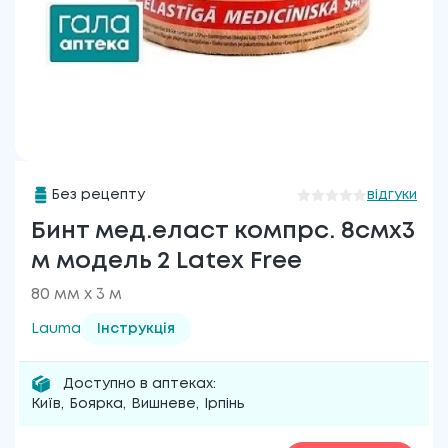
Без рецепту
відгуки
Бинт мед.еласт компрс. 8смх3
м модель 2 Latex Free
80 мм х 3 м
Lauma
Інструкція
Доступно в аптеках:
Київ
,
Боярка
,
Вишневе
,
Ірпінь