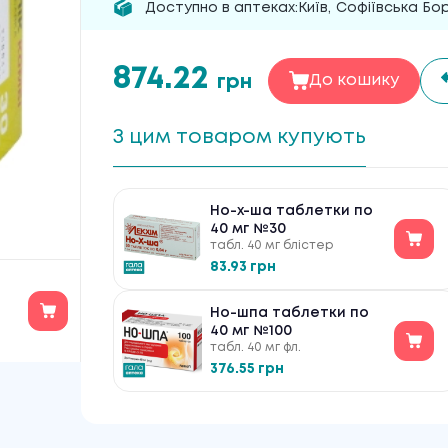
Доступно в аптеках:
Київ
,
Софіївська Бо
874.22
грн
До кошику
З цим товаром купують
Но-х-ша таблетки по
40 мг №30
табл. 40 мг блістер
83.93 грн
Но-шпа таблетки по
40 мг №100
табл. 40 мг фл.
376.55 грн