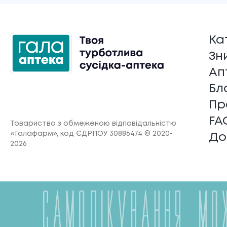
Ка
Зн
Ап
Бл
Пр
FA
Товариство з обмеженою відповідальністю
«Галафарм»
, код ЄДРПОУ 30886474 © 2020-
До
2026