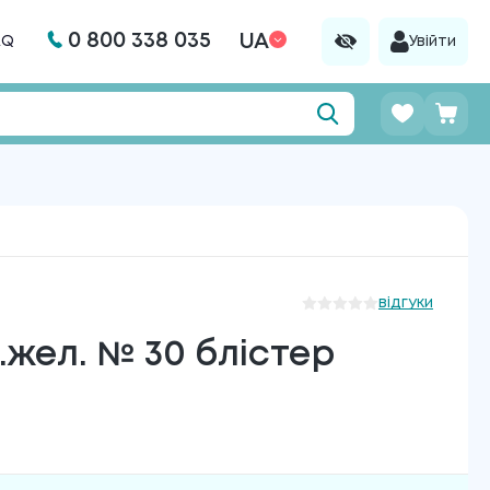
0 800 338 035
UA
AQ
Увійти
відгуки
.жел. № 30 блістер