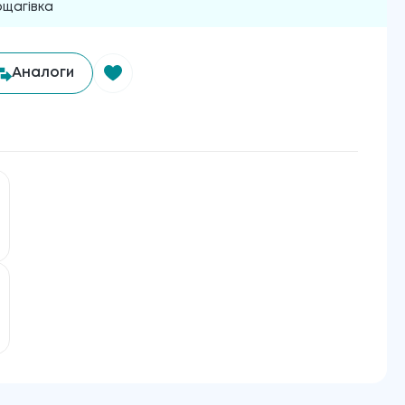
рщагівка
Аналоги