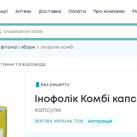
кції
Аптеки
Доставка
Оплата
Про компанію
F
 фіточаї і збори
Інофолік комбі
тання та відповідді
Без рецепту
Інофолік Комбі капс
капсули
ЗЕНТІВА УКРАЇНА ТОВ
Інструкція