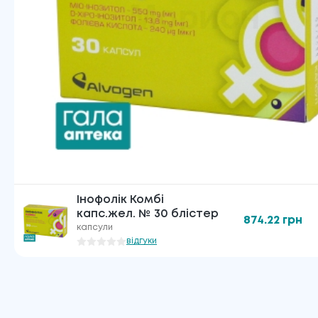
Інофолік Комбі
капс.жел. № 30 блістер
874.22
грн
капсули
відгуки