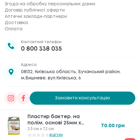
Згода на обробку персональних даних
Договір публічної оферти
Аптечні заклади-партнери
Доставка
Оплата
Контактний телефон
0 800 338 035
Адреса
08132, Київська область, Бучанський район,
м.Вишневе, вул.Київська, 6
Замовити консультацію
Товариство з обмеженою відповідальністю
Пластир бактер. на
Пластир бактер. на
«Галафарм»
, код ЄДРПОУ 30886474 © 2020-2026
полім. основі 25мм х
полім. основі 25мм х
70.00
70.00
грн
грн
72мм №20 Табула Віта
72мм №20 Табула Віта
2,5 см х 7,2 см
2,5 см х 7,2 см
відгуки
відгуки