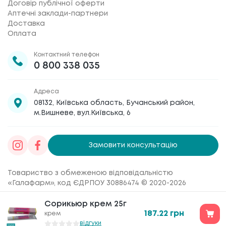
Договір публічної оферти
Аптечні заклади-партнери
Доставка
Оплата
Контактний телефон
0 800 338 035
Адреса
08132, Київська область, Бучанський район,
м.Вишневе, вул.Київська, 6
Замовити консультацію
Товариство з обмеженою відповідальністю
«Галафарм»
, код ЄДРПОУ 30886474 © 2020-2026
Сорикьюр крем 25г
Сорикьюр крем 25г
187.22
187.22
грн
грн
крем
крем
відгуки
відгуки