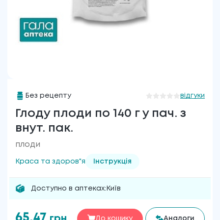
Без рецепту
відгуки
Глоду плоди по 140 г у пач. з
внут. пак.
плоди
Краса та здоров"я
Інструкція
Доступно в аптеках:
Київ
65.47
грн
До кошику
Аналоги