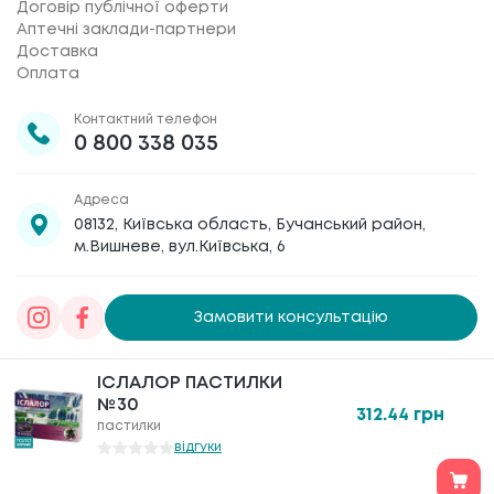
Договір публічної оферти
Аптечні заклади-партнери
Доставка
Оплата
Контактний телефон
0 800 338 035
Адреса
08132, Київська область, Бучанський район,
м.Вишневе, вул.Київська, 6
Замовити консультацію
Товариство з обмеженою відповідальністю
ІСЛАЛОР ПАСТИЛКИ
ІСЛАЛОР ПАСТИЛКИ
«Галафарм»
, код ЄДРПОУ 30886474 © 2020-2026
№30
№30
312.44
312.44
грн
грн
пастилки
пастилки
відгуки
відгуки