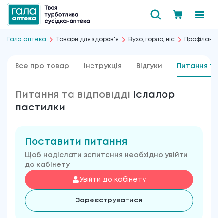
Гала аптека
Товари для здоров'я
Вухо, горло, ніс
Профілакти
Все про товар
Інструкція
Відгуки
Питання та
Питання та відповідді
Іслалор
пастилки
Поставити питання
Щоб надіслати запитання необхідно увійти
до кабінету
Увійти до кабінету
Зареєструватися