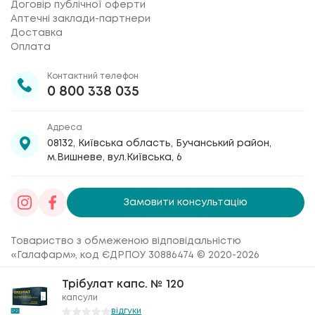
Договір публічної оферти
Аптечні заклади-партнери
Доставка
Оплата
Контактний телефон
0 800 338 035
Адреса
08132, Київська область, Бучанський район,
м.Вишневе, вул.Київська, 6
Замовити консультацію
Товариство з обмеженою відповідальністю
«Галафарм»
, код ЄДРПОУ 30886474 © 2020-2026
Трібулат капс. № 120
Трібулат капс. № 120
капсули
капсули
відгуки
відгуки