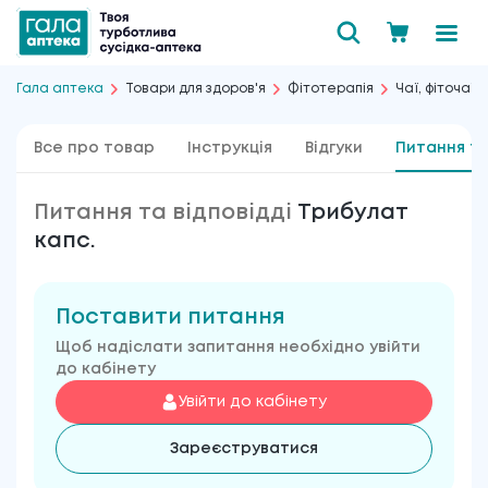
Гала аптека
Товари для здоров'я
Фітотерапія
Чаї, фіточаї і
Все про товар
Інструкція
Відгуки
Питання та
Питання та відповідді
Трибулат
капс.
Поставити питання
Щоб надіслати запитання необхідно увійти
до кабінету
Увійти до кабінету
Зареєструватися