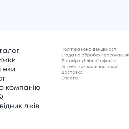
Політика конфіденційності
талог
Згода на обробку персональни
ижки
Договір публічної оферти
Аптечні заклади-партнери
теки
Доставка
ог
Оплата
о компанію
Q
відник ліків