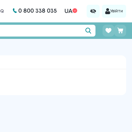
0 800 338 035
UA
AQ
Увійти