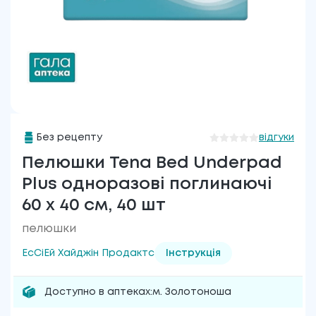
Без рецепту
відгуки
Пелюшки Tena Bed Underpad
Plus одноразові поглинаючі
60 x 40 см, 40 шт
пелюшки
ЕсСіЕй Хайджін Продактс
Інструкція
Доступно в аптеках:
м. Золотоноша