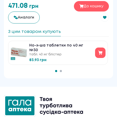
471.08
грн
До кошику
Аналоги
З цим товаром купують
Но-х-ша таблетки по 40 мг
№30
табл. 40 мг блістер
83.93 грн