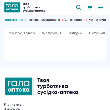
Гала аптека
Товари для здоров'я
Фітотерапія
Чаї, фіточаї і
Все про товар
Інструкція
Відгуки
Питання та
Каталог
Знижки