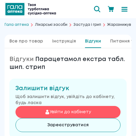
Гала аптека
Лікарські засоби
Застуда і грип
Жарознижувал
Все про товар
Інструкція
Відгуки
Питання та
Відгуки
Парацетамол екстра табл.
шип. стрип
Залишити відгук
Щоб залишити відгук, увійдіть до кабінету,
будь ласка
Увійти до кабінету
Зареєструватися