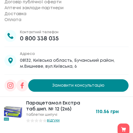
Договір публічної оферти
Аптечні заклади-партнери
Доставка
Оплата
Контактний телефон
0 800 338 035
Адреса
08132, Київська область, Бучанський район,
м.Вишневе, вул.Київська, 6
Замовити консультацію
Товариство з обмеженою відповідальністю
Парацетамол Екстра
Парацетамол Екстра
«Галафарм»
, код ЄДРПОУ 30886474 © 2020-2026
таб.шип. № 12 (2х6)
таб.шип. № 12 (2х6)
110.56
110.56
грн
грн
таблетки шипучі
таблетки шипучі
відгуки
відгуки