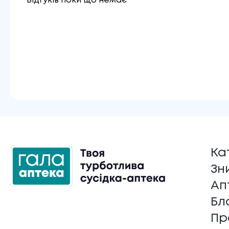
Відгуків поки що немає
Ка
Зн
Ап
Бл
Пр