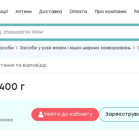
кції
Аптеки
Доставка
Оплата
Про компанію
F
засоби
Засоби у разі екзем і інших шкірних захворювань
тання та відповідді
400 г
Увійти до кабінету
Зареєструв
 ласка