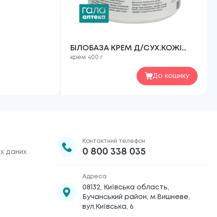
БІЛОБАЗА КРЕМ Д/СУХ.КОЖІ
крем 400 г
400Г
До кошику
Контактний телефон
0 800 338 035
х даних
Адреса
08132, Київська область,
Бучанський район, м.Вишневе,
вул.Київська, 6