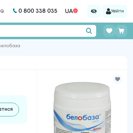
0 800 338 035
UA
AQ
Увійти
Белобаза
атися