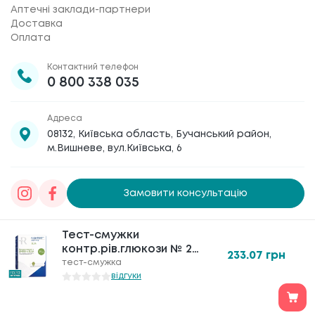
Аптечні заклади-партнери
Доставка
Оплата
Контактний телефон
0 800 338 035
Адреса
08132, Київська область, Бучанський район,
м.Вишневе, вул.Київська, 6
Замовити консультацію
Товариство з обмеженою відповідальністю
Тест-смужки
«Галафарм»
, код ЄДРПОУ 30886474 © 2020-2026
контр.рів.глюкози № 25
233.07
грн
Bionaime Rightest ELSA
тест-смужка
відгуки