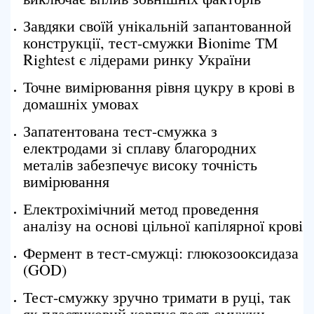
Завдяки своїй унікальній запантованной
конструкції, тест-смужки Bionime ТМ
Rightest є лідерами ринку України
Точне вимірювання рівня цукру в крові в
домашніх умовах
Запатентована тест-смужка з
електродами зі сплаву благородних
металів забезпечує високу точність
вимірювання
Електрохімічний метод проведення
аналізу на основі цільної капілярної крові
Фермент в тест-смужці: глюкозооксидаза
(GOD)
Тест-смужку зручно тримати в руці, так
як пластиковий корпус тест-смужки