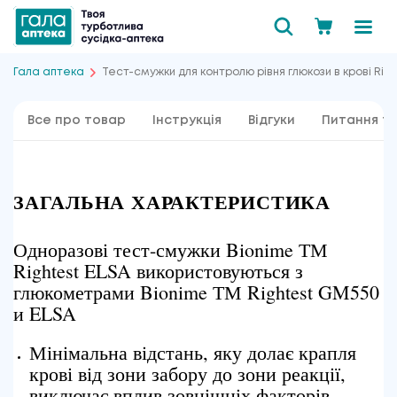
Гала аптека
Тест-смужки для контролю рівня глюкози в крові Rig
Все про товар
Інструкція
Відгуки
Питання та
ЗАГАЛЬНА ХАРАКТЕРИСТИКА
Одноразові тест-смужки Bionime ТМ
Rightest ELSA використовуються з
глюкометрами Bionime ТМ Rightest GM550
и ELSA
Мінімальна відстань, яку долає крапля
крові від зони забору до зони реакції,
виключає вплив зовнішніх факторів