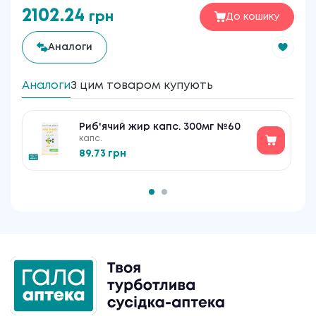
2102.24
грн
До кошику
Аналоги
Аналоги
З цим товаром купують
Риб'ячий жир капс. 300мг №60
капс.
89.73 грн