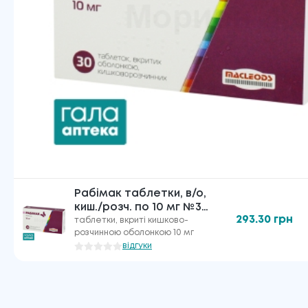
Рабімак таблетки, в/о,
киш./розч. по 10 мг №30
293.30
грн
(15х2)
таблетки, вкриті кишково-
розчинною оболонкою 10 мг
відгуки