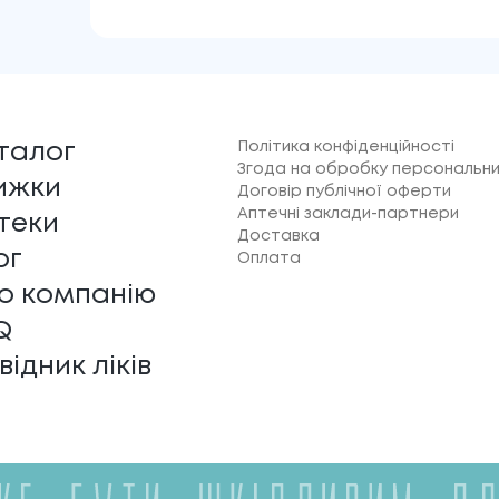
Політика конфіденційності
талог
Згода на обробку персональни
ижки
Договір публічної оферти
Аптечні заклади-партнери
теки
Доставка
ог
Оплата
о компанію
Q
відник ліків