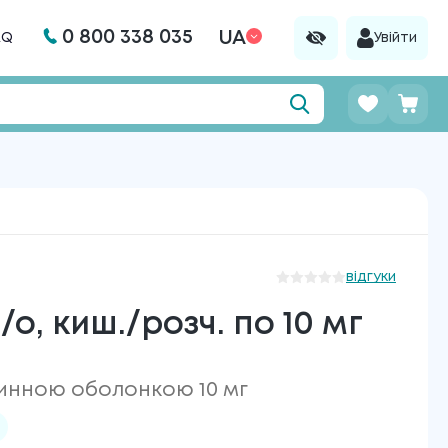
0 800 338 035
UA
AQ
Увійти
відгуки
о, киш./розч. по 10 мг
чинною оболонкою 10 мг