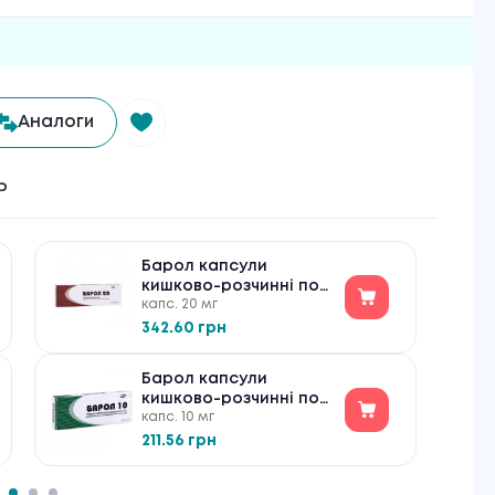
Аналоги
ь
Барол капсули
кишково-розчинні по
капс. 20 мг
20 мг №30
342.60 грн
Барол капсули
кишково-розчинні по
капс. 10 мг
10 мг №30
211.56 грн