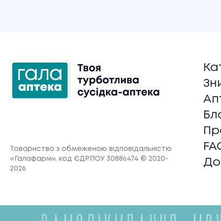
Ка
Зн
Ап
Бл
Пр
FA
Товариство з обмеженою відповідальністю
«Галафарм»
, код ЄДРПОУ 30886474 © 2020-
До
2026