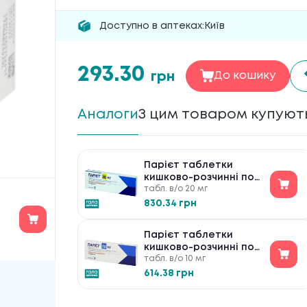
Доступно в аптеках:
Київ
293.30
грн
До кошику
Аналоги
З цим товаром купуют
Парієт таблетки
кишково-розчинні по
табл. в/о 20 мг
20 мг №14
830.34 грн
Парієт таблетки
кишково-розчинні по
табл. в/о 10 мг
10 мг №14
614.38 грн