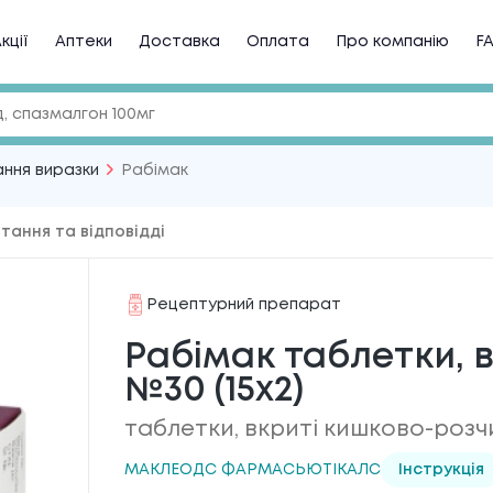
кції
Аптеки
Доставка
Оплата
Про компанію
F
ання виразки
Рабімак
тання та відповідді
Рецептурний препарат
Рабімак таблетки, в/
№30 (15х2)
таблетки, вкриті кишково-роз
МАКЛЕОДС ФАРМАСЬЮТІКАЛС
Інструкція