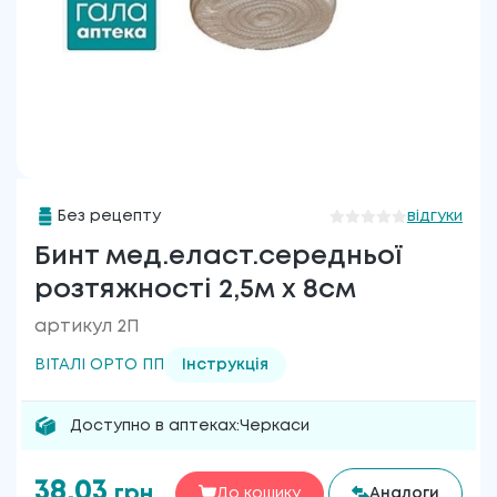
Без рецепту
відгуки
Бинт мед.еласт.середньої
розтяжності 2,5м х 8см
артикул 2П
ВІТАЛІ ОРТО ПП
Інструкція
Доступно в аптеках:
Черкаси
38.03
грн
До кошику
Аналоги