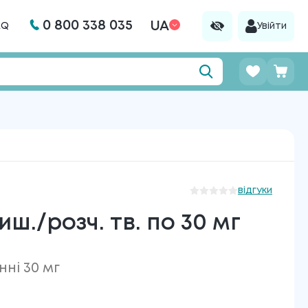
0 800 338 035
UA
AQ
Увійти
відгуки
ш./розч. тв. по 30 мг
ні 30 мг