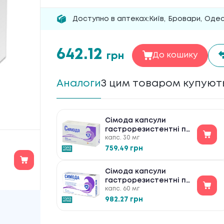
Доступно в аптеках:
Київ
,
Бровари
,
Оде
642.12
грн
До кошику
Аналоги
З цим товаром купуют
Сімода капсули
гастрорезистентні по
капс. 30 мг
30 мг №28
759.49 грн
Сімода капсули
гастрорезистентні по
капс. 60 мг
60 мг №28
982.27 грн