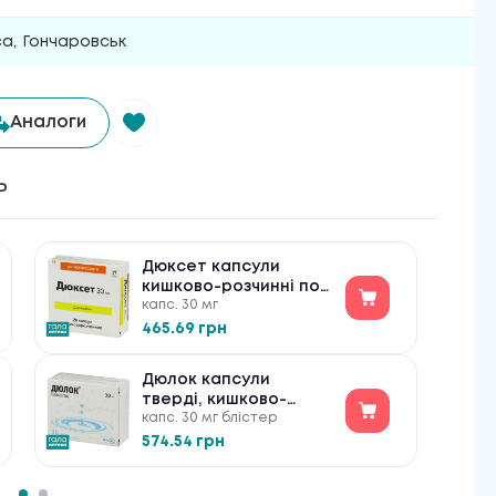
са
,
Гончаровськ
Аналоги
ь
Дюксет капсули
кишково-розчинні по
капс. 30 мг
30 мг №28
465.69 грн
Дюлок капсули
тверді, кишково-
капс. 30 мг блістер
розчинні по 30 мг №30
574.54 грн