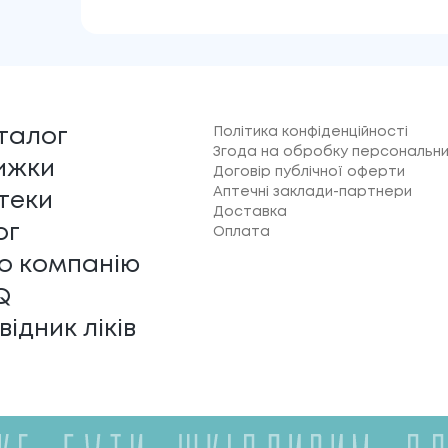
Політика конфіденційності
талог
Згода на обробку персональни
ижки
Договір публічної оферти
Аптечні заклади-партнери
теки
Доставка
ог
Оплата
о компанію
Q
відник ліків