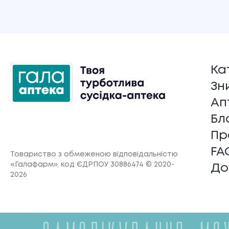
Ка
Зн
Ап
Бл
Пр
FA
Товариство з обмеженою відповідальністю
«Галафарм»
, код ЄДРПОУ 30886474 © 2020-
До
2026