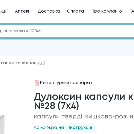
кції
Аптеки
Доставка
Оплата
Про компанію
F
тання та відповідді
Рецептурний препарат
Дулоксин капсули ки
№28 (7х4)
капсули тверді, кишково-розчин
Асіно Україна
Інструкція