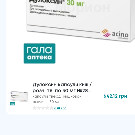
Дулоксин капсули киш./
розч. тв. по 30 мг №28
642.12
грн
(7х4)
капсули тверді, кишково-
розчинні 30 мг
відгуки