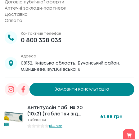
Договір публічної оферти
Аптечні заклади-партнери
Доставка
Оплата
Контактний телефон
0 800 338 035
Адреса
08132, Київська область, Бучанський район,
м.Вишневе, вул.Київська, 6
Замовити консультацію
Товариство з обмеженою відповідальністю
Антитуссін таб. № 20
Антитуссін таб. № 20
«Галафарм»
, код ЄДРПОУ 30886474 © 2020-2026
(10х2) (таблетки від
(10х2) (таблетки від
61.88
61.88
грн
грн
кашлю)
кашлю)
таблетки
таблетки
відгуки
відгуки