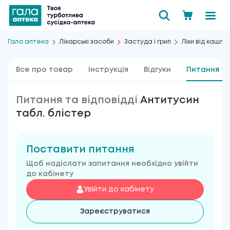
Гала аптека
Лікарські засоби
Застуда і грип
Ліки від кашлю
Все про товар
Інструкція
Відгуки
Питання та
Питання та відповідді
Антитусин
табл. блістер
Поставити питання
Щоб надіслати запитання необхідно увійти
до кабінету
Увійти до кабінету
Зареєструватися