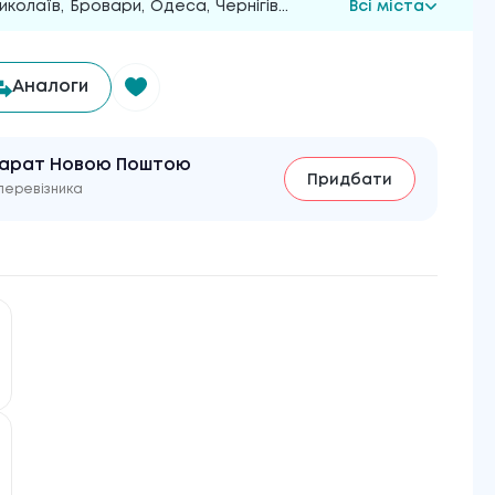
иколаїв
,
Бровари
,
Одеса
,
Чернігів
...
Всі міста
Аналоги
парат Новою Поштою
Придбати
перевізника