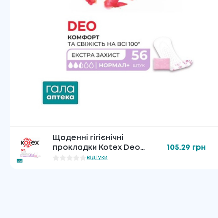
Щоденні гігієнічні
прокладки Kotex Deo
105.29
грн
нормал плюс, 56 шт
відгуки