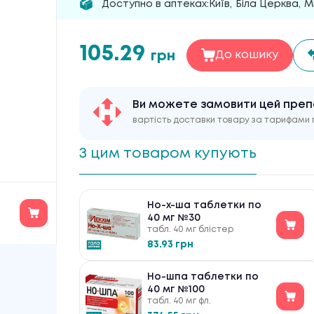
Доступно в аптеках:
Київ
,
Біла Церква
,
М
105.29
грн
До кошику
Ви можете замовити цей пре
вартість доставки товару за тарифами 
З цим товаром купують
Но-х-ша таблетки по
40 мг №30
табл. 40 мг блістер
83.93 грн
Но-шпа таблетки по
40 мг №100
табл. 40 мг фл.