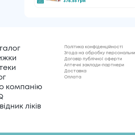
376.55 грн
Політика конфіденційності
талог
Згода на обробку персональни
ижки
Договір публічної оферти
Аптечні заклади-партнери
теки
Доставка
ог
Оплата
о компанію
Q
відник ліків