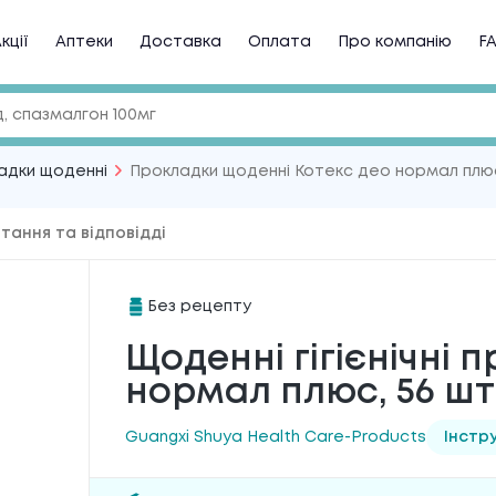
кції
Аптеки
Доставка
Оплата
Про компанію
F
адки щоденні
Прокладки щоденні Котекс део нормал плю
тання та відповідді
Без рецепту
Щоденні гігієнічні 
нормал плюс, 56 шт
Guangxi Shuya Health Care-Products
Інстру