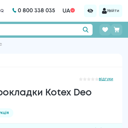
0 800 338 035
UA
AQ
Увійти
с
відгуки
прокладки Kotex Deo
кція