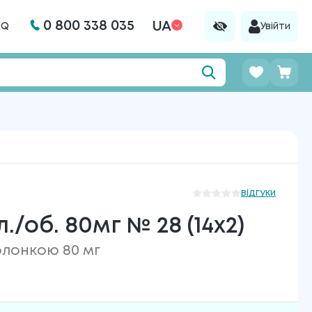
0 800 338 035
UA
AQ
Увійти
відгуки
./об. 80мг № 28 (14х2)
олонкою 80 мг