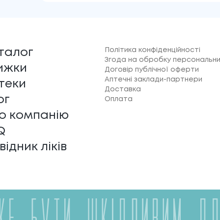
Політика конфіденційності
талог
Згода на обробку персональни
ижки
Договір публічної оферти
Аптечні заклади-партнери
теки
Доставка
ог
Оплата
о компанію
Q
відник ліків