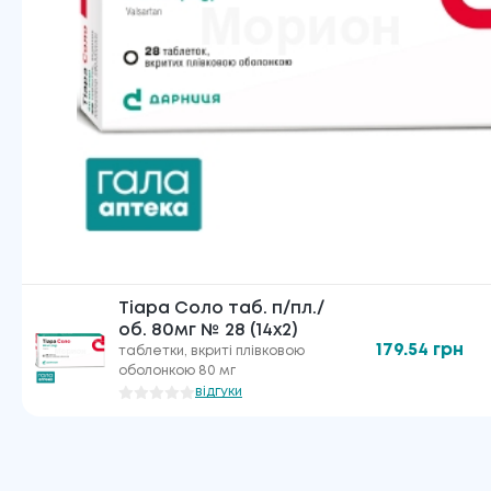
Тіара Соло таб. п/пл./
об. 80мг № 28 (14х2)
179.54
грн
таблетки, вкриті плівковою
оболонкою 80 мг
відгуки