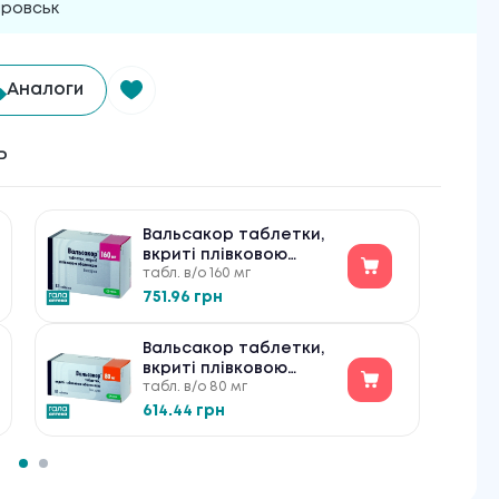
аровськ
Аналоги
ь
Вальсакор таблетки,
вкриті плівковою
табл. в/о 160 мг
оболонкою по 160 мг
№84
751.96 грн
Вальсакор таблетки,
вкриті плівковою
табл. в/о 80 мг
оболонкою по 80 мг
№84
614.44 грн