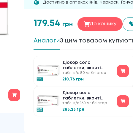
Доступно в аптеках:
Київ
,
Черкаси
,
Гонч
179.54
грн
До кошику
Аналоги
З цим товаром купуют
Діокор соло
таблетки, вкриті
табл. в/о 80 мг блістер
плівковою оболонкою
по 80 мг №30
218.76 грн
Діокор соло
таблетки, вкриті
табл. в/о 160 мг блістер
плівковою оболонкою
по 160 мг №30
283.23 грн