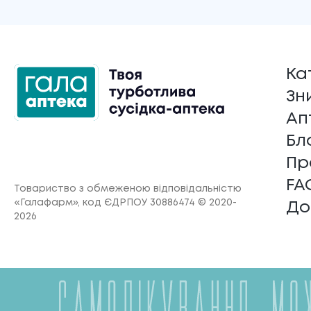
Ка
Зн
Ап
Бл
Пр
FA
Товариство з обмеженою відповідальністю
«Галафарм»
, код ЄДРПОУ 30886474 © 2020-
До
2026