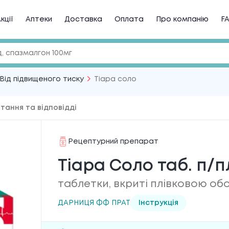
кції
Аптеки
Доставка
Оплата
Про компанію
F
Від підвищеного тиску
Тіара соло
тання та відповідді
Рецептурний препарат
Тіара Соло таб. п/пл
таблетки, вкриті плівковою об
ДАРНИЦЯ ФФ ПРАТ
Інструкція