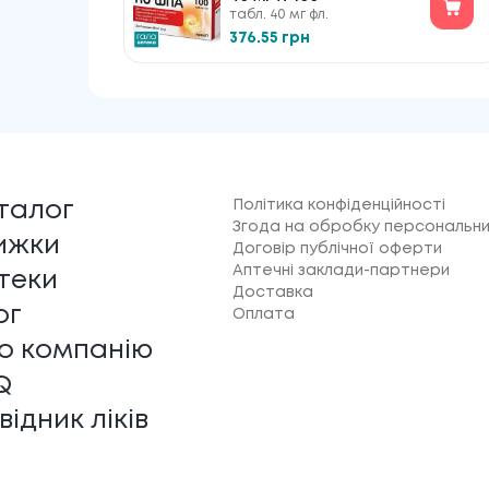
табл. 40 мг фл.
376.55 грн
Політика конфіденційності
талог
Згода на обробку персональни
ижки
Договір публічної оферти
Аптечні заклади-партнери
теки
Доставка
ог
Оплата
о компанію
Q
відник ліків