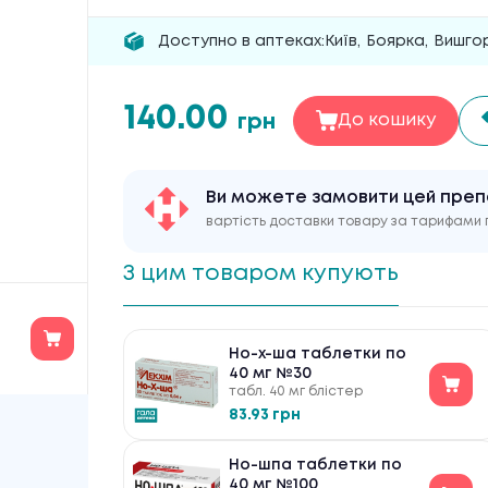
Доступно в аптеках:
Київ
,
Боярка
,
Вишго
140.00
грн
До кошику
Ви можете замовити цей пре
вартість доставки товару за тарифами 
З цим товаром купують
Но-х-ша таблетки по
40 мг №30
табл. 40 мг блістер
83.93 грн
Но-шпа таблетки по
40 мг №100