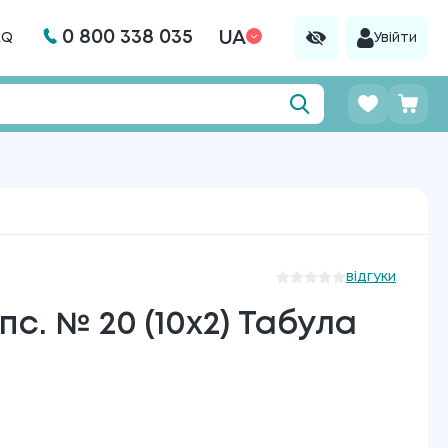
0 800 338 035
UA
AQ
Увійти
відгуки
с. № 20 (10х2) Табула