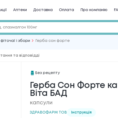
кції
Аптеки
Доставка
Оплата
Про компанію
F
 фіточаї і збори
Герба сон форте
тання та відповідді
Без рецепту
Герба Сон Форте кап
Віта БАД
капсули
ЗДРАВОФАРМ ТОВ
Інструкція