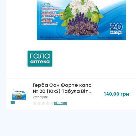
Герба Сон Форте капс.
№ 20 (10х2) Табула Віта
140.00
грн
БАД
капсули
відгуки