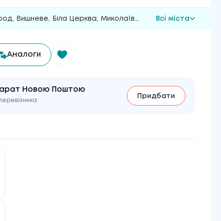
род
,
Вишневе
,
Біла Церква
,
Миколаїв
...
Всі міста
Аналоги
парат Новою Поштою
Придбати
перевізника