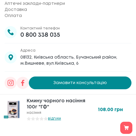
Аптечні заклади-партнери
Доставка
Оплата
Контактний телефон
0 800 338 035
Адреса
08132, Київська область, Бучанський район,
м.Вишневе, вул.Київська, 6
Замовити консультацію
Товариство з обмеженою відповідальністю
Кмину чорного насіння
«Галафарм»
, код ЄДРПОУ 30886474 © 2020-2026
100г "ГФ"
108.00
грн
насіння
відгуки