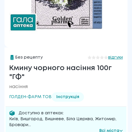
Без рецепту
відгуки
Кмину чорного насіння 100г
"ГФ"
насіння
ГОЛДЕН-ФАРМ ТОВ
Інструкція
Доступно в аптеках:
Київ
,
Вишгород
,
Вишневе
,
Біла Церква
,
Житомир
,
Бровари
...
Всі міста