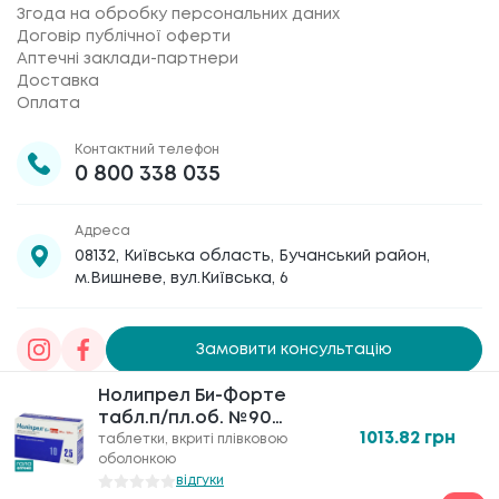
Згода на обробку персональних даних
Договір публічної оферти
Аптечні заклади-партнери
Доставка
Оплата
Контактний телефон
0 800 338 035
Адреса
08132, Київська область, Бучанський район,
м.Вишневе, вул.Київська, 6
Замовити консультацію
Нолипрел Би-Форте
Нолипрел Би-Форте
Товариство з обмеженою відповідальністю
табл.п/пл.об. №90
табл.п/пл.об. №90
«Галафарм»
, код ЄДРПОУ 30886474 © 2020-2026
1013.82
1013.82
грн
грн
(30х3) конт.в уп.
(30х3) конт.в уп.
таблетки, вкриті плівковою
таблетки, вкриті плівковою
оболонкою
оболонкою
відгуки
відгуки