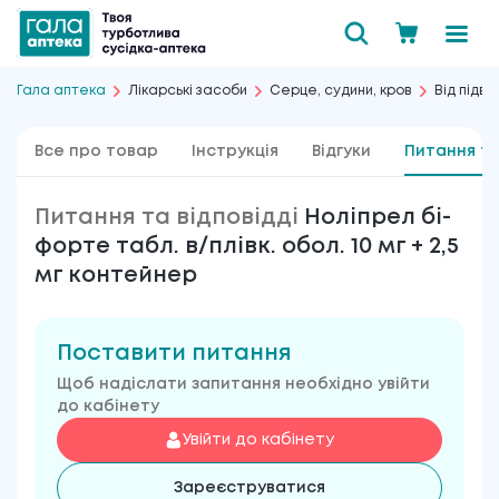
Гала аптека
Лікарські засоби
Серце, судини, кров
Від підв
Все про товар
Інструкція
Відгуки
Питання та
Питання та відповідді
Ноліпрел бі-
форте табл. в/плівк. обол. 10 мг + 2,5
мг контейнер
Поставити питання
Щоб надіслати запитання необхідно увійти
до кабінету
Увійти до кабінету
Зареєструватися